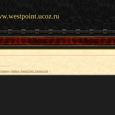
ww.westpoint.ucoz.ru
ограмму-убийцу пиратских торрентов
(0)