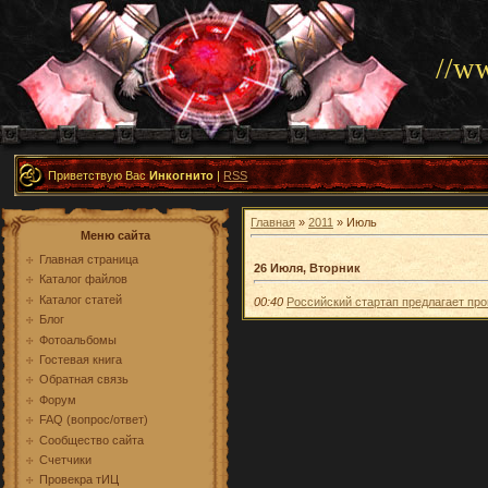
//w
Приветствую Вас
Инкогнито
|
RSS
Главная
»
2011
»
Июль
Меню сайта
Главная страница
26 Июля, Вторник
Каталог файлов
Каталог статей
00:40
Российский стартап предлагает пр
Блог
Фотоальбомы
Гостевая книга
Обратная связь
Форум
FAQ (вопрос/ответ)
Сообщество сайта
Счетчики
Провекра тИЦ