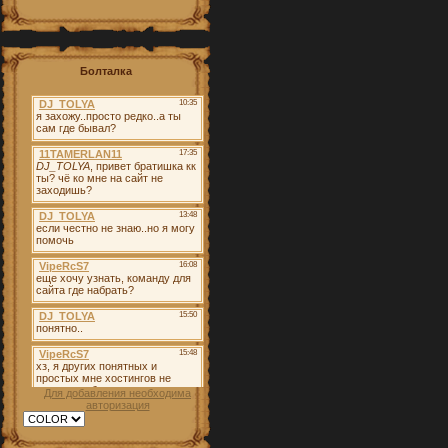
Болталка
Для добавления необходима
авторизация