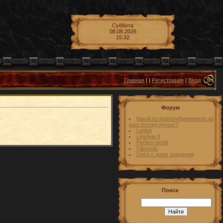
Суббота
08.08.2026
15:32
Главная
|
|
Регистрация
|
Вход
Форум
Какой из файлообменников на
ваш взгляд лучше?
Letitbit
LineAge II
Perfect world
Filesonic
Deira с днем рождения
Поиск