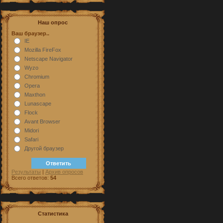
Наш опрос
Ваш браузер..
IE
Mozilla FireFox
Netscape Navigator
Wyzo
Chromium
Opera
Maxthon
Lunascape
Flock
Avant Browser
Midori
Safari
Другой браузер
Результаты
|
Архив опросов
Всего ответов:
54
Статистика